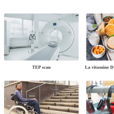
TEP scan
La vitamine D 