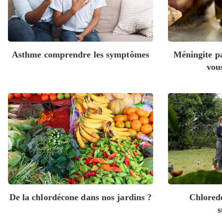
Asthme comprendre les symptômes
Méningite pa
vou
De la chlordécone dans nos jardins ?
Chloredé
s